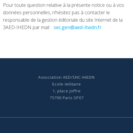
Pour toute question relative à la présente notice ou à vos
données personnelles, n’hésitez pas à contacter le
responsable de la gestion éditoriale du site Internet de la
3AED-IHEDN par mail :
sec.gen@aed-ihedn.fr
Association AED/SNC-IHEDN
Ecole militaire
1, place Joffre
75700 Paris SP07