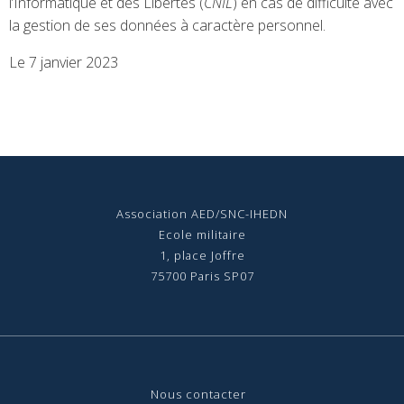
l’Informatique et des Libertés (
CNIL
) en cas de difficulté avec
la gestion de ses données à caractère personnel.
Le 7 janvier 2023
Association AED/SNC-IHEDN
Ecole militaire
1, place Joffre
75700 Paris SP07
Nous contact
er