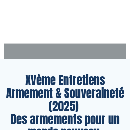
Aller
au
contenu
XVème Entretiens
Armement & Souveraineté
(2025)
Des armements pour un