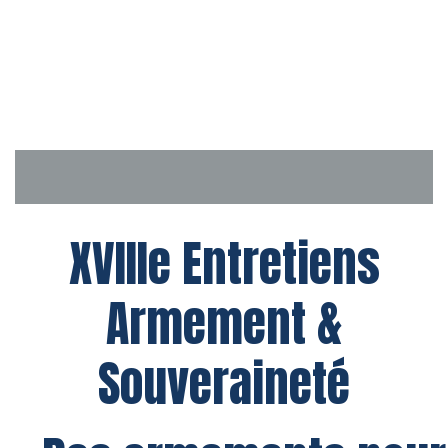
Aller
au
contenu
XVIIIe Entretiens
Armement &
Souveraineté