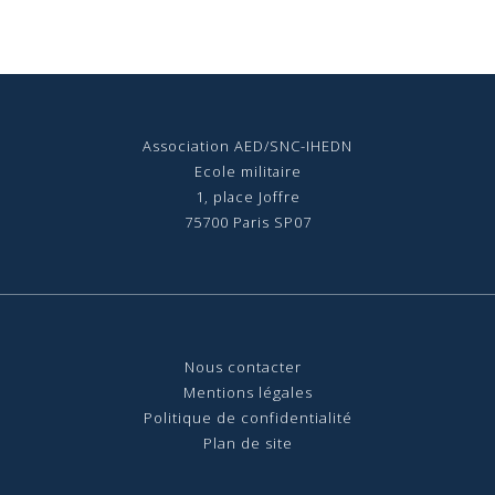
Association AED/SNC-IHEDN
Ecole militaire
1, place Joffre
75700 Paris SP07
Nous contact
er
Mentions légales
Politique de confidentialité
Plan de site