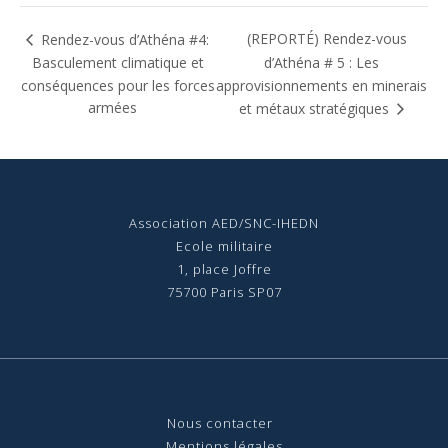
(REPORTÉ) Rendez-vous
Rendez-vous d’Athéna #4:
Basculement climatique et
d’Athéna # 5 : Les
conséquences pour les forces
approvisionnements en minerais
armées
et métaux stratégiques
Association AED/SNC-IHEDN
Ecole militaire
1, place Joffre
75700 Paris SP07
Nous contact
er
Mentions légales