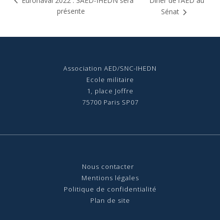
Dîner de l’AED au
Euronaval 2022 : 3AED-IHEDN sera
présente
Sénat
Association AED/SNC-IHEDN
Ecole militaire
1, place Joffre
75700 Paris SP07
Nous contact
er
Mentions légales
Politique de confidentialité
Plan de site