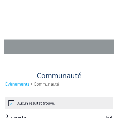
Aller
au
contenu
Communauté
Évènements
Communauté
Évènements
Aucun résultat trouvé.
Notice