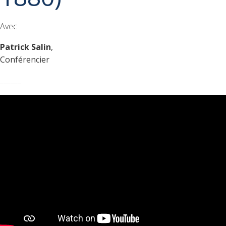
Avec
Patrick Salin
,
Conférencier
______