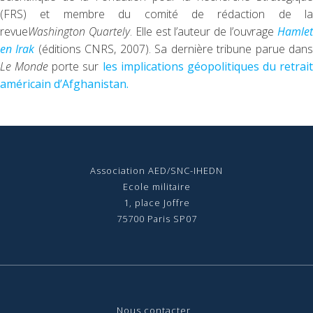
(FRS) et membre du comité de rédaction de la
revue
Washington Quartely
. Elle est l’auteur de l’ouvrage
Hamle
en Irak
(éditions CNRS, 2007). Sa dernière tribune parue dan
Le Monde
porte sur
les implications géopolitiques du retrait
américain d’Afghanistan.
Association AED/SNC-IHEDN
Ecole militaire
1, place Joffre
75700 Paris SP07
Nous contact
er