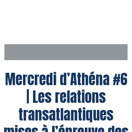
Aller
au
contenu
Mercredi d’Athéna #6
| Les relations
transatlantiques