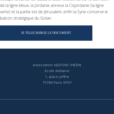
de la ligne bleue, la Jordanie annexe la Cisjordanie (la ligne
verte) et la partie est de Jérusalem, enfin la Syrie conserve le
balcon stratégique du Golan.
JE TELECHARGE LE DOCUMENT
Association AED/SNC-IHEDN
Ecole militaire
1, place Joffre
75700 Paris SP07