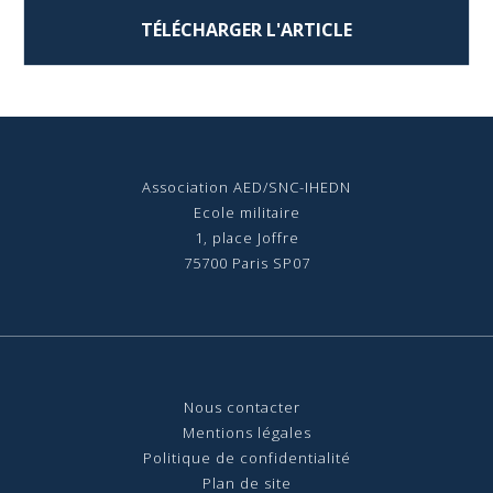
TÉLÉCHARGER L'ARTICLE
Association AED/SNC-IHEDN
Ecole militaire
1, place Joffre
75700 Paris SP07
Nous contact
er
Mentions légales
Politique de confidentialité
Plan de site