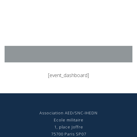
Aller
au
contenu
[event_dashboard]
Association AED/SNC-IHEDN
Ecole militaire
1, place Joffre
75700 Paris SP07