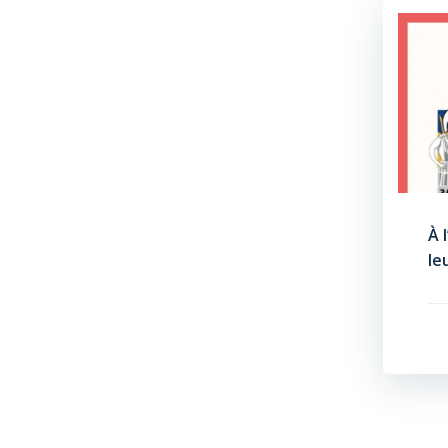
À 
le