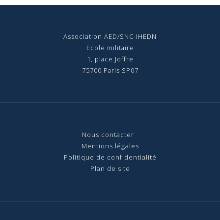
Association AED/SNC-IHEDN
Ecole militaire
1, place Joffre
75700 Paris SP07
Nous contact
er
Mentions légales
Politique de confidentialité
Plan de site