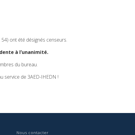
54) ont été désignés censeurs.
dente à l’unanimité.
embres du bureau.
 au service de 3AED-IHEDN !
Nous contact
er