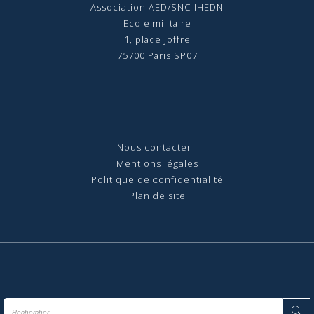
Association AED/SNC-IHEDN
Ecole militaire
1, place Joffre
75700 Paris SP07
Nous contact
er
Mentions légales
Politique de confidentialité
Plan de site