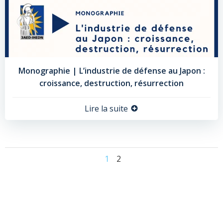
Monographie | L’industrie de défense au Japon :
croissance, destruction, résurrection
Lire la suite
Posts
Page
Page
1
2
navigation