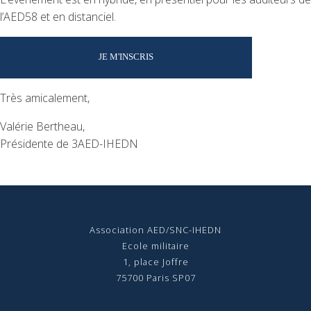
l’AED58 et en distanciel.
JE M'INSCRIS
Très amicalement,
Valérie Bertheau,
Présidente de 3AED-IHEDN
Association AED/SNC-IHEDN
Ecole militaire
1, place Joffre
75700 Paris SP07