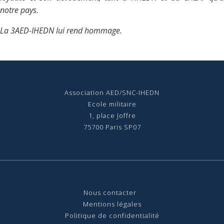
notre pays.
La 3AED-IHEDN lui rend hommage.
Association AED/SNC-IHEDN
Ecole militaire
1, place Joffre
75700 Paris SP07
Nous contact
er
Mentions légales
Politique de confidentialité