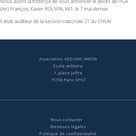
Nous avons la tristesse de vous annoncer le décès de l’IGA
(Air) François-Xavier ROUVIN, X61, le 7 mai dernier.
Il était auditeur
de la session nationale 21
du CHEAr.
Association AED/SNC-IHEDN
Ecole militaire
1, place Joffre
75700 Paris SP07
Nous contact
er
Mentions légales
Politique de confidentialité