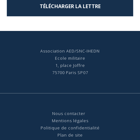
TÉLÉCHARGER LA LETTRE
Association AED/SNC-IHEDN
Ecole militaire
1, place Joffre
75700 Paris SP07
Nous contact
er
Mentions légales
Politique de confidentialité
Plan de site