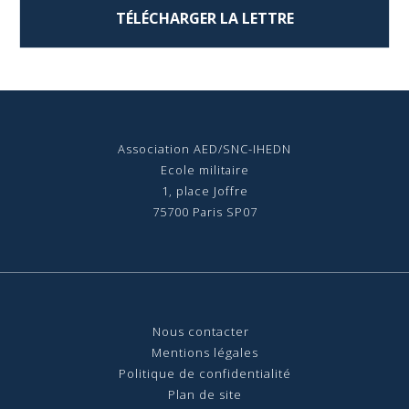
TÉLÉCHARGER LA LETTRE
Association AED/SNC-IHEDN
Ecole militaire
1, place Joffre
75700 Paris SP07
Nous contact
er
Mentions légales
Politique de confidentialité
Plan de site