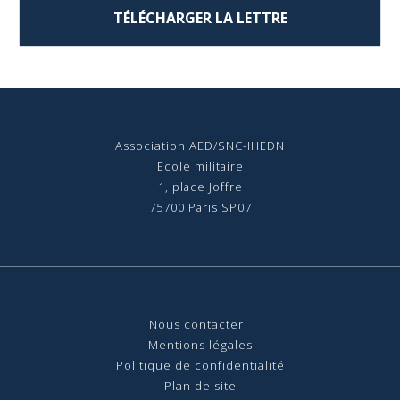
TÉLÉCHARGER LA LETTRE
Association AED/SNC-IHEDN
Ecole militaire
1, place Joffre
75700 Paris SP07
Nous contact
er
Mentions légales
Politique de confidentialité
Plan de site