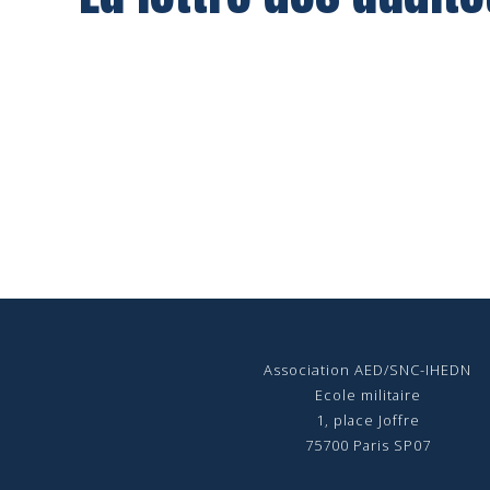
Association AED/SNC-IHEDN
Ecole militaire
1, place Joffre
75700 Paris SP07