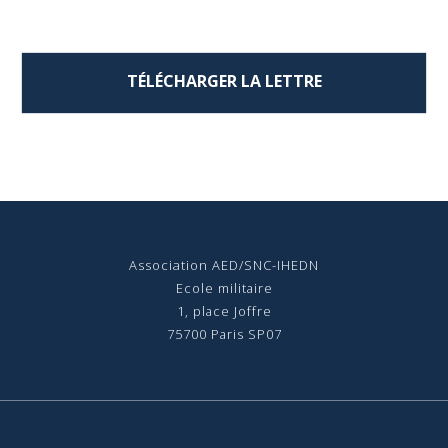
TÉLÉCHARGER LA LETTRE
Association AED/SNC-IHEDN
Ecole militaire
1, place Joffre
75700 Paris SP07