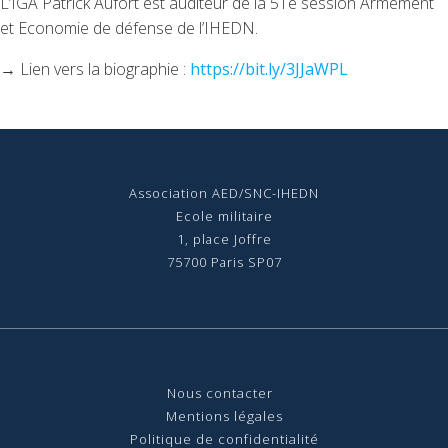
L’IGA Patrick Aufort est auditeur de la 51e session Armement
et Economie de défense de l’IHEDN.
→ Lien vers la biographie :
https://bit.ly/3JJaWPL
Association AED/SNC-IHEDN
Ecole militaire
1, place Joffre
75700 Paris SP07
Nous contact
er
Mentions légales
Politique de confidentialité