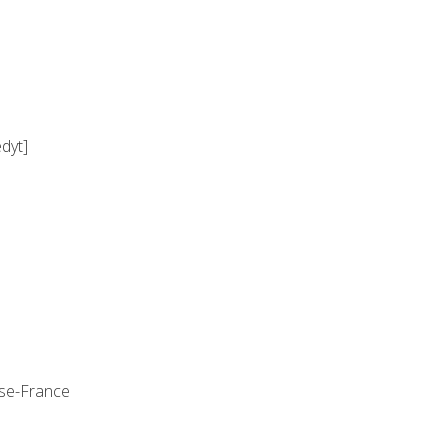
dyt]
nse-France