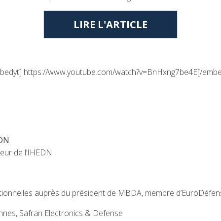
LIRE L'ARTICLE
bedyt] https://www.youtube.com/watch?v=BnHxng7be4E[/embe
EDN
teur de l’IHEDN
stitutionnelles auprès du président de MBDA, membre d’EuroDéfe
ennes, Safran Electronics & Defense