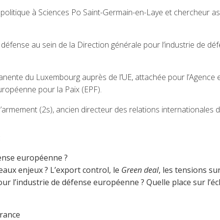
 politique à Sciences Po Saint-Germain-en-Laye et chercheur as
e défense au sein de la Direction générale pour l’industrie de 
anente du Luxembourg auprès de l’UE, attachée pour l’Agence
uropéenne pour la Paix (EPF).
e l’armement (2s), ancien directeur des relations international
:
défense européenne ?
eaux enjeux ? L’export control, le
Green deal
, les tensions su
l’industrie de défense européenne ? Quelle place sur l’échi
France