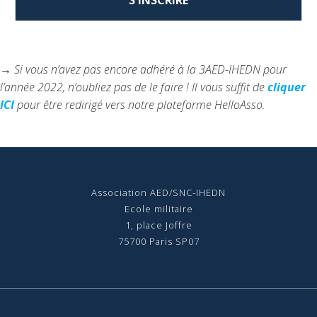
→ Si vous n’avez pas encore adhéré à la 3AED-IHEDN pour
l’année 2022, n’oubliez pas de le faire ! Il vous suffit de
cliquer
ICI
pour être redirigé vers notre plateforme HelloAsso.
Association AED/SNC-IHEDN
Ecole militaire
1, place Joffre
75700 Paris SP07