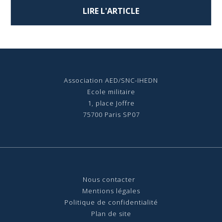
LIRE L'ARTICLE
Association AED/SNC-IHEDN
Ecole militaire
1, place Joffre
75700 Paris SP07
Nous contact
er
Mentions légales
Politique de confidentialité
Plan de site