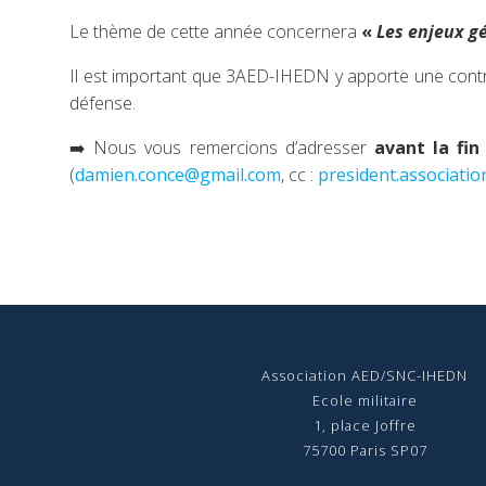
Le thème de cette année concernera
«
Les enjeux gé
Il est important que 3AED-IHEDN y apporte une contrib
défense.
➡️ Nous vous remercions d’adresser
avant la fi
(
damien.conce@gmail.com
, cc :
president.associati
Association AED/SNC-IHEDN
Ecole militaire
1, place Joffre
75700 Paris SP07