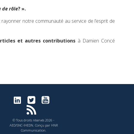
 de rôle
? ».
et rayonner notre communauté au service de l’esprit de
articles et autres contributions
à Damien Concé
© Tous droits réservés 2026 -
AED/SNC-IHEDN. Conçu par HNR
Communication.