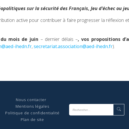
opolitiques sur la sécurité des Français, Jeu d’échec ou jeu
ution active pour contribuer à faire progresser la réflexion 
n du mois de juin
– dernier délais –
, vos propositions d’
on@aed-ihedn.fr
,
secretariat.association@aed-ihedn.fr
).
Nous contact
er
Mentions légales
Politique de confidentialité
Plan de site