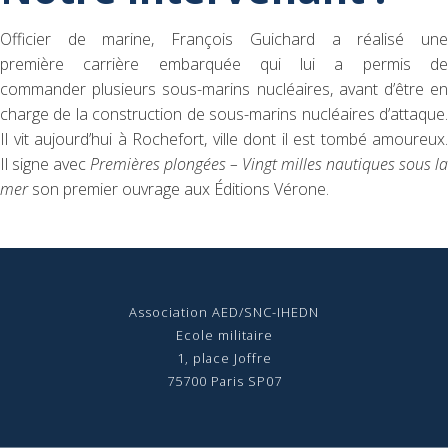
Officier de marine, François Guichard a réalisé une
première carrière embarquée qui lui a permis de
commander plusieurs sous-marins nucléaires, avant d’être en
charge de la construction de sous-marins nucléaires d’attaque.
Il vit aujourd’hui à Rochefort, ville dont il est tombé amoureux.
Il signe avec
Premières plongées – Vingt milles nautiques sous la
mer
son premier ouvrage aux Éditions Vérone.
Association AED/SNC-IHEDN
Ecole militaire
1, place Joffre
75700 Paris SP07