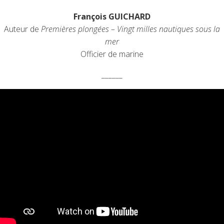
François GUICHARD
Auteur de
Premières plongées – Vingt milles nautiques sous la
mer
Officier de marine
______