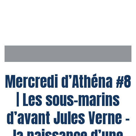
Aller
au
contenu
Mercredi d’Athéna #8
| Les sous-marins
d’avant Jules Verne –