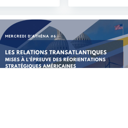
rcredi d’Athéna #6 | Les relations transatlantiques mise
épreuve des réorientations stratégiques américaines
Lire la suite