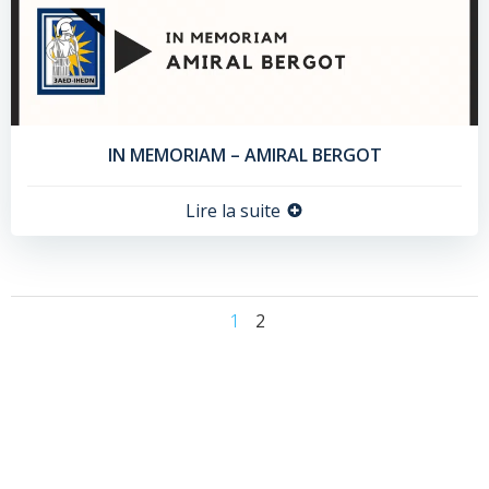
IN MEMORIAM – AMIRAL BERGOT
Lire la suite
Posts
Page
Page
1
2
navigation