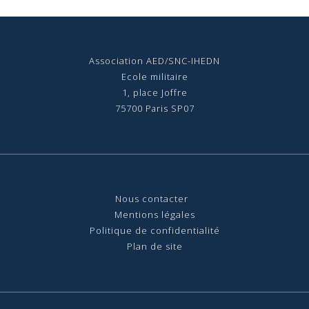
Association AED/SNC-IHEDN
Ecole militaire
1, place Joffre
75700 Paris SP07
Nous contact
er
Mentions légales
Politique de confidentialité
Plan de site